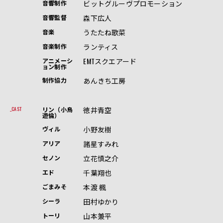
ビットグルーヴプロモーション
音響制作
森下広人
音響監督
うたたね歌菜
音楽
ランティス
音楽制作
EMTスクエアード
アニメーシ
ョン制作
あんきち工房
制作協力
徳井青空
CAST
リン（小鳥
遊倫）
小野友樹
ヴィル
諸星すみれ
アリア
立花慎之介
セノン
千葉翔也
エド
本渡 楓
ごまみそ
田村ゆかり
シーラ
山本兼平
トーリ