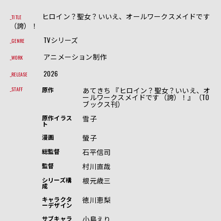
ヒロイン？聖女？いいえ、オールワークスメイドです
TITLE
（誇）！
TVシリーズ
GENRE
アニメーション制作
WORK
2026
RELEASE
あてきち 『ヒロイン？聖女？いいえ、オ
STAFF
原作
ールワークスメイドです（誇）！』（TO
ブックス刊）
雪子
原作イラス
ト
螢子
漫画
石平信司
総監督
村川直哉
監督
根元歳三
シリーズ構
成
徳川恵梨
キャラクタ
ーデザイン
小島えり
サブキャラ