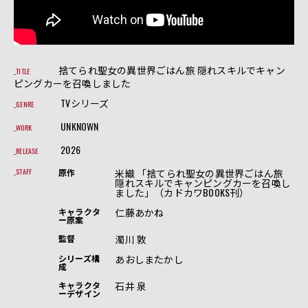
捨てられ聖女の異世界ごはん旅 隠れスキルでキャン
TITLE
ピングカーを召喚しました
TVシリーズ
GENRE
UNKNOWN
WORK
2026
RELEASE
米織 「捨てられ聖女の異世界ごはん旅
STAFF
原作
隠れスキルでキャンピングカーを召喚し
ました」（カドカワBOOKS刊）
仁藤あかね
キャラクタ
ー原案
濁川 敦
監督
あおしまたかし
シリーズ構
成
石井 泉
キャラクタ
ーデザイン