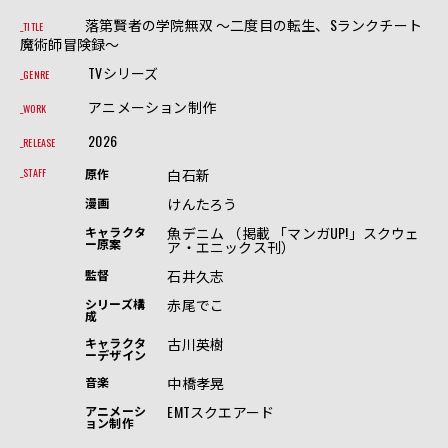
落第賢者の学院無双 ～二度目の転生、Sランクチート
TITLE
魔術師冒険録～
TVシリーズ
GENRE
アニメーション制作
WORK
2026
RELEASE
白石新
STAFF
原作
けんたろう
漫画
魚デニム （掲載 「マンガUP!」スクウェ
キャラクタ
ー原案
ア・エニックス刊）
石井久志
監督
赤尾でこ
シリーズ構
成
古川英樹
キャラクタ
ーデザイン
中橋孝晃
音楽
EMTスクエアード
アニメーシ
ョン制作