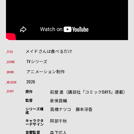
メイドさんは食べるだけ
TITLE
TVシリーズ
GENRE
アニメーション制作
WORK
2026
RELEASE
前屋 進（講談社「コミックDAYS」連載）
STAFF
原作
泉保良輔
監督
高橋ナツコ 藤本冴香
シリーズ構
成
阿部千秋
キャラクタ
ーデザイン
森下広人
音響監督