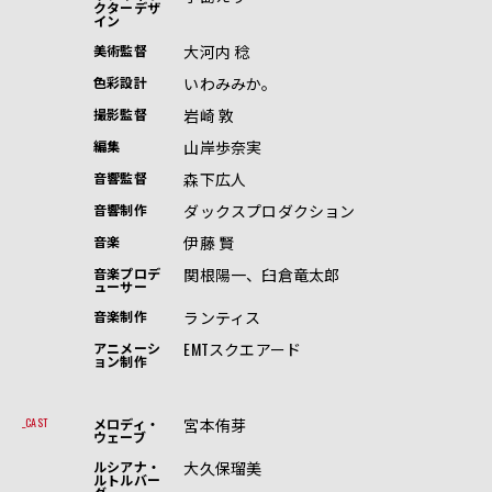
クターデザ
イン
大河内 稔
美術監督
いわみみか。
色彩設計
岩崎 敦
撮影監督
山岸歩奈実
編集
森下広人
音響監督
ダックスプロダクション
音響制作
伊藤 賢
音楽
関根陽一、臼倉竜太郎
音楽プロデ
ューサー
ランティス
音楽制作
EMTスクエアード
アニメーシ
ョン制作
宮本侑芽
CAST
メロディ・
ウェーブ
大久保瑠美
ルシアナ・
ルトルバー