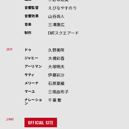
えびなやすのり
音響監督
山谷尚人
音響効果
三澤康広
音楽
EMTスクエアード
制作
久野美咲
CAST
ドゥ
大橋彩香
ジャヒー
大塚明夫
アーリマン
伊藤彩沙
サティ
石原夏織
メリーナ
三瓶由布子
マーユ
千葉 繁
ナレーショ
ン
LINKS
OFFICIAL SITE