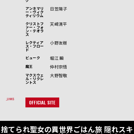
グ
日笠陽子
アンネマリ
ー・ヴィク
ティリウム
天﨑滉平
クリストフ
ァー・フォ
ン・テオラ
ス
小野友樹
レクティア
ス・フロー
ド
堀江 瞬
ビューク
仲村宗悟
魔王
大野智敬
マクスウェ
ル・リクレ
ントス
LINKS
OFFICIAL SITE
捨てられ聖女の異世界ごはん旅 隠れスキ