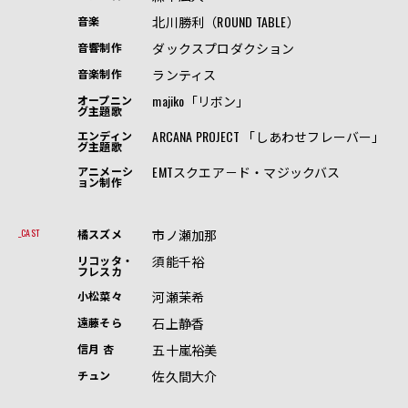
北川勝利（ROUND TABLE）
音楽
ダックスプロダクション
音響制作
ランティス
音楽制作
majiko「リボン」
オープニン
グ主題歌
ARCANA PROJECT 「しあわせフレーバー」
エンディン
グ主題歌
EMTスクエア－ド・マジックバス
アニメーシ
ョン制作
市ノ瀬加那
CAST
橘スズメ
須能千裕
リコッタ・
フレスカ
河瀬茉希
小松菜々
石上静香
遠藤そら
五十嵐裕美
信月 杏
佐久間大介
チュン