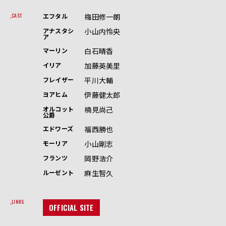
梅田修一朗
CAST
エフタル
小山内怜央
アナスタシ
ア
白石晴香
マーリン
加藤英美里
イリア
平川大輔
フレイザー
伊藤健太郎
ヨアヒム
楠見尚己
オルコット
公爵
福西勝也
エドワーズ
小山剛志
モーリア
岡野浩介
フランツ
麻生智久
ルーゼント
LINKS
OFFICIAL SITE