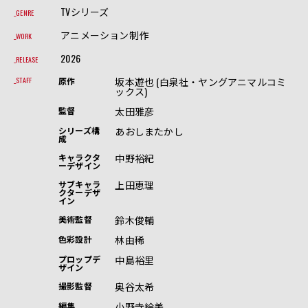
TVシリーズ
GENRE
アニメーション制作
WORK
2026
RELEASE
坂本遊也 (白泉社・ヤングアニマルコミ
STAFF
原作
ックス)
太田雅彦
監督
あおしまたかし
シリーズ構
成
中野裕紀
キャラクタ
ーデザイン
上田恵理
サブキャラ
クターデザ
イン
鈴木俊輔
美術監督
林由稀
色彩設計
中島裕里
プロップデ
ザイン
奥谷太希
撮影監督
小野寺絵美
編集