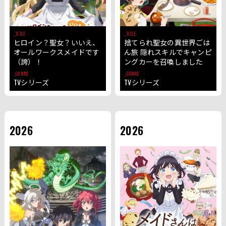
TITLE
TITLE
ヒロイン？聖女？いいえ、
捨てられ聖女の異世界ごは
オールワークスメイドです
ん旅 隠れスキルでキャンピ
（誇）！
ングカーを召喚しました
GENRE
GENRE
TVシリーズ
TVシリーズ