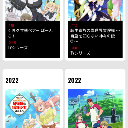
TITLE
TITLE
くまクマ熊ベアー ぱーん
転生貴族の異世界冒険録 〜
ち！
自重を知らない神々の使
徒〜
GENRE
TVシリーズ
GENRE
TVシリーズ