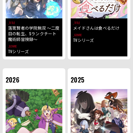
TITLE
TITLE
落第賢者の学院無双 ～二度
メイドさんは食べるだけ
目の転生、Sランクチート
GENRE
魔術師冒険録～
TVシリーズ
GENRE
TVシリーズ