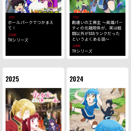
TITLE
TITLE
ボールパークでつかまえ
勘違いの工房主 ～英雄パー
て！
ティの元雑用係が、実は戦
闘以外がSSSランクだった
GENRE
というよくある話～
TVシリーズ
GENRE
TVシリーズ