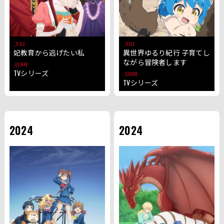
TITLE
TITLE
妃教育から逃げたい私
異世界ゆるり紀行 子育てし
ながら冒険者します
GENRE
TVシリーズ
GENRE
TVシリーズ