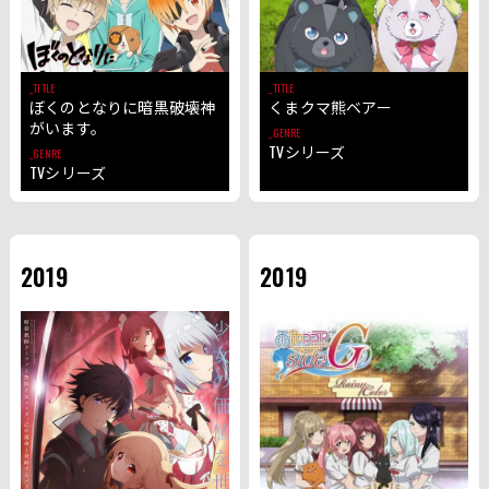
TITLE
TITLE
ぼくのとなりに暗黒破壊神
くまクマ熊ベアー
がいます。
GENRE
TVシリーズ
GENRE
TVシリーズ