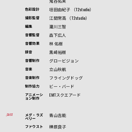
鬼谷拓実
垣田由紀子 （T2studio）
色彩設計
江間常高 （T2studio）
撮影監督
瀧川三智
編集
森下広人
音響監督
林 佑樹
音響効果
黒崎裕樹
録音
グロービジョン
音響制作
立山秋航
音楽
フライングドッグ
音楽制作
ビー・バード
制作協力
EMTスクエアード
アニメーシ
ョン制作
青山吉能
CAST
メグ・ラズ
ベリー
榊󠄀原良子
ファウスト