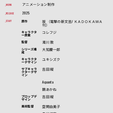
アニメーション制作
WORK
2025
RELEASE
坂 （電撃の新文芸/ ＫＡＤＯＫＡＷＡ
STAFF
原作
刊）
コレフジ
キャラクタ
ー原案
濁川 敦
監督
大知慶一郎
シリーズ構
成
ユキシズク
キャラクタ
ーデザイン
吉田 縦
サブキャラ
クターデザ
イン
Aquanta
鵲あかね
吉田 縦
プロップデ
ザイン
空閑由美子
美術監督