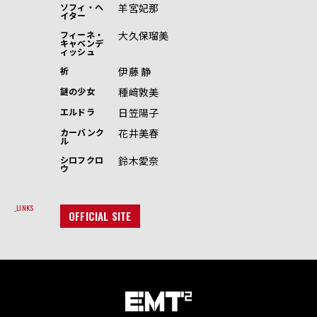
羊宮妃那
ソフィ・ヘ
イター
大久保瑠美
フィーネ・
キャベンデ
ィッシュ
伊藤 静
祈
種﨑敦美
謎の少女
日笠陽子
エルドラ
花井美春
カーバンク
ル
鈴木愛奈
シロフクロ
ウ
LINKS
OFFICIAL SITE