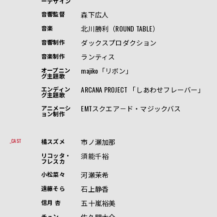
ーデザイン
森下広人
音響監督
北川勝利（ROUND TABLE）
音楽
ダックスプロダクション
音響制作
ランティス
音楽制作
majiko「リボン」
オープニン
グ主題歌
ARCANA PROJECT 「しあわせフレーバー」
エンディン
グ主題歌
EMTスクエア－ド・マジックバス
アニメーシ
ョン制作
市ノ瀬加那
CAST
橘スズメ
須能千裕
リコッタ・
フレスカ
河瀬茉希
小松菜々
石上静香
遠藤そら
五十嵐裕美
信月 杏
佐久間大介
チュン