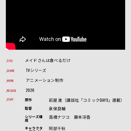
メイドさんは食べるだけ
TITLE
TVシリーズ
GENRE
アニメーション制作
WORK
2026
RELEASE
前屋 進（講談社「コミックDAYS」連載）
STAFF
原作
泉保良輔
監督
高橋ナツコ 藤本冴香
シリーズ構
成
阿部千秋
キャラクタ