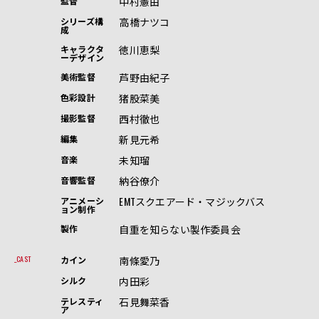
中村憲由
監督
高橋ナツコ
シリーズ構
成
徳川恵梨
キャラクタ
ーデザイン
芦野由紀子
美術監督
猪股菜美
色彩設計
西村徹也
撮影監督
新見元希
編集
未知瑠
音楽
納谷僚介
音響監督
EMTスクエアード・マジックバス
アニメーシ
ョン制作
自重を知らない製作委員会
製作
南條愛乃
CAST
カイン
内田彩
シルク
石見舞菜香
テレスティ
ア