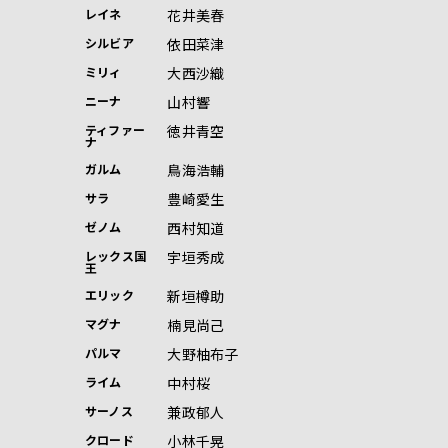
花井美春
レイネ
依田菜津
シルビア
大西沙織
ミリィ
山村響
ニーナ
徳井青空
ティファー
ナ
鳥海浩輔
ガルム
豊崎愛生
サラ
西村知道
ゼノム
宇垣秀成
レックス国
王
新垣樽助
エリック
楠見尚己
マグナ
大野柚布子
パルマ
中村桜
ライム
兼政郁人
サーノス
小林千晃
クロード