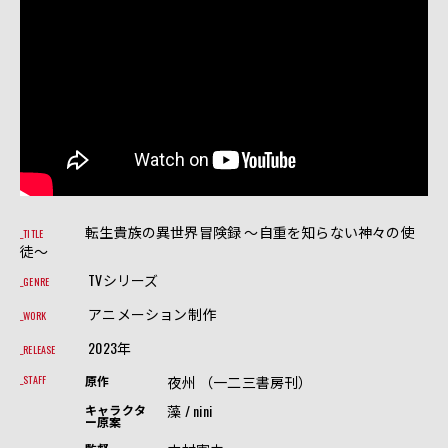
転生貴族の異世界冒険録 〜自重を知らない神々の使
TITLE
徒〜
TVシリーズ
GENRE
アニメーション制作
WORK
2023年
RELEASE
夜州 （一二三書房刊）
STAFF
原作
藻 / nini
キャラクタ
ー原案