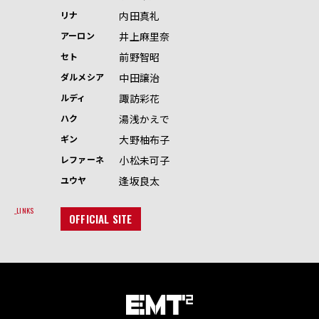
内田真礼
リナ
井上麻里奈
アーロン
前野智昭
セト
中田譲治
ダルメシア
諏訪彩花
ルディ
湯浅かえで
ハク
大野柚布子
ギン
小松未可子
レファーネ
逢坂良太
ユウヤ
LINKS
OFFICIAL SITE