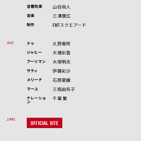
山谷尚人
音響効果
三澤康広
音楽
EMTスクエアード
制作
久野美咲
CAST
ドゥ
大橋彩香
ジャヒー
大塚明夫
アーリマン
伊藤彩沙
サティ
石原夏織
メリーナ
三瓶由布子
マーユ
千葉 繁
ナレーショ
ン
LINKS
OFFICIAL SITE