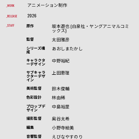
アニメーション制作
WORK
2026
RELEASE
坂本遊也 (白泉社・ヤングアニマルコミ
STAFF
原作
ックス)
太田雅彦
監督
あおしまたかし
シリーズ構
成
中野裕紀
キャラクタ
ーデザイン
上田恵理
サブキャラ
クターデザ
イン
鈴木俊輔
美術監督
林由稀
色彩設計
中島裕里
プロップデ
ザイン
奥谷太希
撮影監督
小野寺絵美
編集
えびなやすのり
音響監督